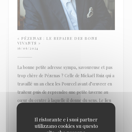
« PÉZENAS : LE REPAIRE DES BONS
VIVANTS »
16/06/2024
La bonne petite adresse sympa, savoureuse et pas
trop chère de Pézenas ? Celle de Mickaël Ruiz qui a
travaillé un an chez les Pourcel avant d’œuvrer en
traiteur puis de reprendre une petite taverne au
cœur du centre à laquelle il donne du sens. Le lieu
est chaleureux, les produits sont de qualité, les
préparations soignées et la carte évolue au fil de
Il ristorante e i suoi partner
l’ardoise du jour.
utilizzano cookies su questo