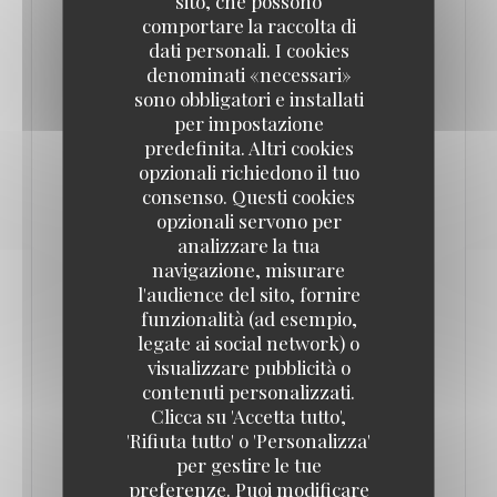
sito, che possono
comportare la raccolta di
Il y régale avec sa salade de calamars, son vrai
dati personali. I cookies
tartare assaisonné à point, sa côte de bœuf et son
denominati «necessari»
sono obbligatori e installati
magret de canard servi rosé, avec réduction de jus
per impostazione
corsée, pickles d’échalotes au vinaigre de
predefinita. Altri cookies
framboise et frites maison avant sa belle île
opzionali richiedono il tuo
flottante, nappée de- caramel beurre salé, avec
consenso. Questi cookies
opzionali servono per
crème anglaise et pistache à une clientèle vite
analizzare la tua
conquise. Grand cœur, beaux vins (le Mas de
navigazione, misurare
Daumas Gassac des Guibert est au rendez-vous) et
l'audience del sito, fornire
les petits prix donnent envie d’avoir son rond de
funzionalità (ad esempio,
legate ai social network) o
serviette …
visualizzare pubblicità o
x Bons Vivants - Cuisine Bourgeoise & Popula
contenuti personalizzati.
Clicca su 'Accetta tutto',
((APRE UNA NUOVA FINESTRA))
LEGGI L'ARTICOLO
'Rifiuta tutto' o 'Personalizza'
per gestire le tue
preferenze. Puoi modificare