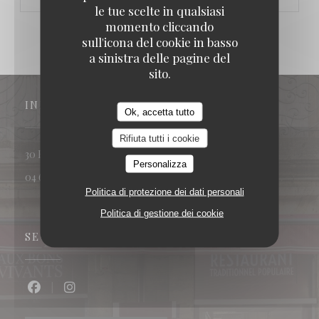
le tue scelte in qualsiasi
momento cliccando
sull'icona del cookie in basso
a sinistra delle pagine del
sito.
INDIRIZZO
Ok, accetta tutto
Rifiuta tutti i cookie
((apre una nuova finestra))
30 Rue Conti 34120 Pézenas
Personalizza
04 67 01 73 35
Politica di protezione dei dati personali
Politica di gestione dei cookie
SEGUICI
Facebook ((apre una nuova finestra))
Instagram ((apre una nuova finestra))