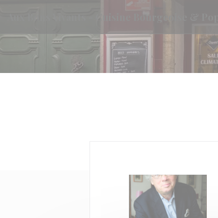
Панель управления cookies
Aux Bons Vivants - Cuisine Bourgeoise & Po