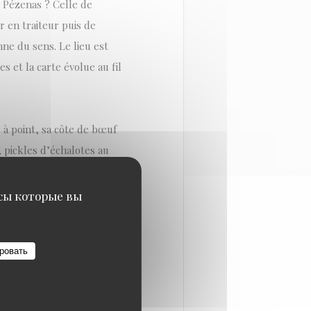
 Pézenas ? Celle de
r en traiteur puis de
ne du sens. Le lieu est
s et la carte évolue au fil
é à point, sa côte de bœuf
, pickles d’échalotes au
e, nappée de- caramel
e conquise. Grand cœur,
исы которые вы
us) et les petits prix
ire
ровать