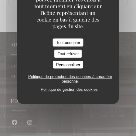
tout moment en cliquant sur
l'icône représentant un
cookie en bas à gauche des
pages du site.
Tout accepter
ADRESSE
Tout refuser
Personnaliser
((ouvre une nouvelle fenêtre))
30 Rue Conti 34120 Pézenas
04 67 01 73 35
Politique de protection des données à caractère
personnel
Politique de gestion des cookies
NOUS SUIVRE
Facebook ((ouvre une nouvelle fenêtre))
Instagram ((ouvre une nouvelle fenêtre))