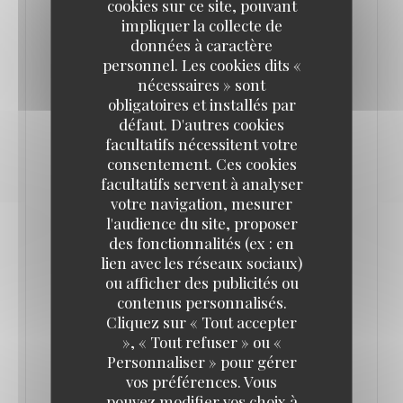
cookies sur ce site, pouvant
impliquer la collecte de
Il y régale avec sa salade de calamars, son vrai
données à caractère
tartare assaisonné à point, sa côte de bœuf et son
personnel. Les cookies dits «
magret de canard servi rosé, avec réduction de jus
nécessaires » sont
obligatoires et installés par
corsée, pickles d’échalotes au vinaigre de
défaut. D'autres cookies
framboise et frites maison avant sa belle île
facultatifs nécessitent votre
flottante, nappée de- caramel beurre salé, avec
consentement. Ces cookies
crème anglaise et pistache à une clientèle vite
facultatifs servent à analyser
votre navigation, mesurer
conquise. Grand cœur, beaux vins (le Mas de
l'audience du site, proposer
Daumas Gassac des Guibert est au rendez-vous) et
des fonctionnalités (ex : en
les petits prix donnent envie d’avoir son rond de
lien avec les réseaux sociaux)
ou afficher des publicités ou
serviette …
contenus personnalisés.
x Bons Vivants - Cuisine Bourgeoise & Popula
Cliquez sur « Tout accepter
((OUVRE UNE NOUVELLE FENÊTRE))
», « Tout refuser » ou «
LIRE L'ARTICLE
Personnaliser » pour gérer
vos préférences. Vous
pouvez modifier vos choix à