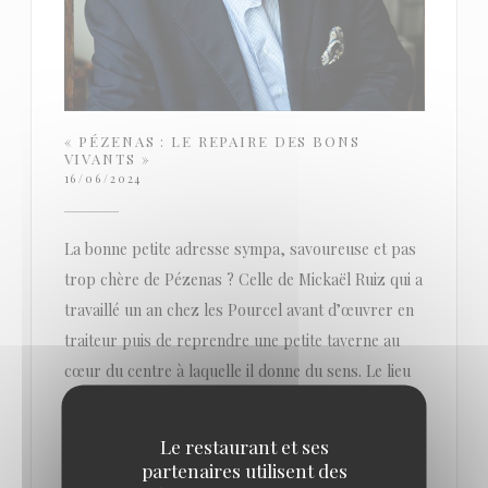
« PÉZENAS : LE REPAIRE DES BONS
VIVANTS »
16/06/2024
La bonne petite adresse sympa, savoureuse et pas
trop chère de Pézenas ? Celle de Mickaël Ruiz qui a
travaillé un an chez les Pourcel avant d’œuvrer en
traiteur puis de reprendre une petite taverne au
cœur du centre à laquelle il donne du sens. Le lieu
est chaleureux, les produits sont de qualité, les
préparations soignées et la carte évolue au fil de
Le restaurant et ses
l’ardoise du jour.
partenaires utilisent des