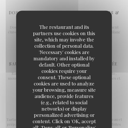
DOS DE CABILLAUD, BEURRE BLANC NANTAIS &
FONDUE DE POIREAUX
The restaurant and its
Dos de cabillaud nacré au beurre, fondue de poireaux doucement
étuvée & pommes de terre grenailles rôties, véritable beurre blanc
partners use cookies on this
nantais servi en siphon, léger et aérien
site, which may involve the
28,00 EUR
collection of personal data.
'Necessary' cookies are
mandatory and installed by
default. Other optional
SAUCISSE ARTISANALE DE L’AVEYRON & PURÉE
cookies require your
Saucisse artisanale de l’Aveyron, préparée selon notre recette,
consent. These optional
mousseline de pommes de terre onctueuse, jus corsé aux herbes et
cookies are used to analyze
lard fumé longuement mijoté.
your browsing, measure site
19,00 EUR
audience, provide features
(e.g., related to social
networks) or display
TARTARE DE BŒUF DE RACE AUBRAC
personalized advertising or
Tartare de bœuf Français de race Aubrac (180 g), coupé au couteau et
content. Click on 'OK, accept
x Bons Vivants - Cuisine Bourgeoise & Popula
préparé par nos soins, copeaux de Parmigiano Reggiano AOP frites
all', 'Deny all' or 'Personalize'