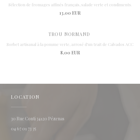
Sélection de fromages affinés français, salade verte et condiments.
13,00 EUR
TROU NORMAND
Sorbet artisanal à la pomme verte, arrosé d’un trait de Calvados ACC
8,00 EUR
LOCATION
((opens in a new window))
30 Rue Conti 34120 Pézenas
04 67 01 73 35