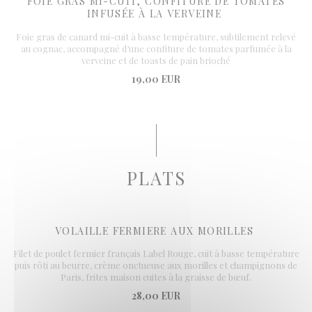
FOIE GRAS MI-CUIT, CONFITURE DE TOMATES
INFUSÉE À LA VERVEINE
Foie gras de canard mi-cuit à basse température, subtilement relevé
au cognac, accompagné d’une confiture de tomates parfumée à la
verveine et de toasts de pain brioché
19,00 EUR
PLATS
VOLAILLE FERMIERE AUX MORILLES
Filet de poulet fermier français Label Rouge, cuit à basse température
puis rôti au beurre, crème onctueuse aux morilles et champignons de
Paris, frites maison cuites à la graisse de bœuf.
28,00 EUR