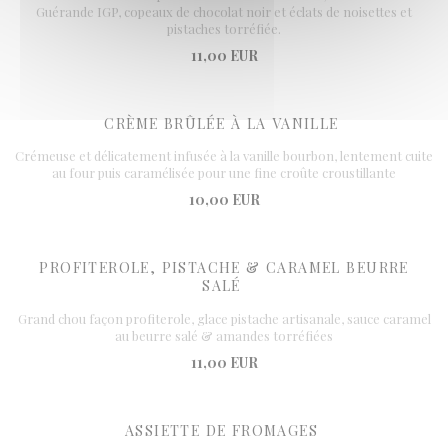
Guérande IGP, copeaux de chocolat noir et éclats de noisettes et
pistaches torréfiée.
11,00 EUR
CRÈME BRÛLÉE À LA VANILLE
Crémeuse et délicatement infusée à la vanille bourbon, lentement cuite
au four puis caramélisée pour une fine croûte croustillante
10,00 EUR
PROFITEROLE, PISTACHE & CARAMEL BEURRE
SALÉ
Grand chou façon profiterole, glace pistache artisanale, sauce caramel
au beurre salé & amandes torréfiées
11,00 EUR
ASSIETTE DE FROMAGES